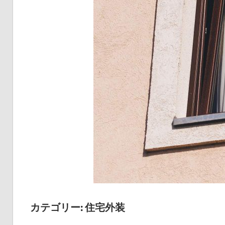
が
伝
え
る
修
理
の
極
意
と
安
心
ポ
イ
カテゴリー:
住宅外装
ン