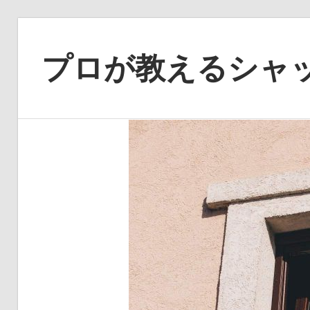
コ
ン
プロが教えるシャ
テ
ン
故
ツ
障
へ
の
ス
悩
キ
み
ッ
を
プ
解
消！
専
門
家