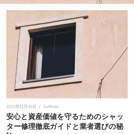
が
伝
え
る
修
理
の
極
意
と
安
心
2025年11月30日
Goffredo
ポ
安心と資産価値を守るためのシャッ
イ
ター修理徹底ガイドと業者選びの秘
ン