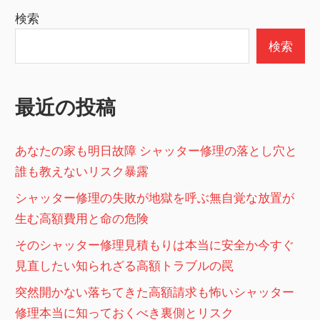
ナ
稿:
検索
ビ
検索
ゲ
ー
最近の投稿
シ
ョ
あなたの家も明日故障 シャッター修理の落とし穴と
ン
誰も教えないリスク暴露
シャッター修理の失敗が地獄を呼ぶ無自覚な放置が
生む高額費用と命の危険
そのシャッター修理見積もりは本当に安全か今すぐ
見直したい知られざる高額トラブルの罠
突然開かない落ちてきた高額請求も怖いシャッター
修理本当に知っておくべき裏側とリスク