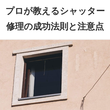
コ
プロが教えるシャッター
ン
テ
修理の成功法則と注意点
ン
ツ
故
へ
障
ス
の
キ
悩
ッ
み
プ
を
解
消！
専
門
家